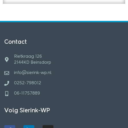
Contact
Rietkraag 126
2144KD Beinsdorp
info@sierink-wp.nl
0252-798012
06-11757889
Volg Sierink-WP
F
L
I