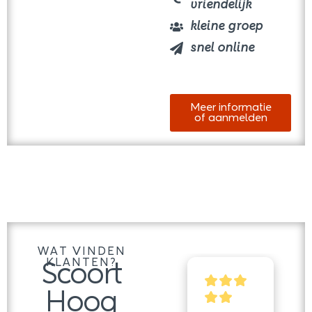
vriendelijk
kleine groep
snel online​
Meer informatie
of aanmelden
WAT VINDEN
KLANTEN?
Scoort
Hoog