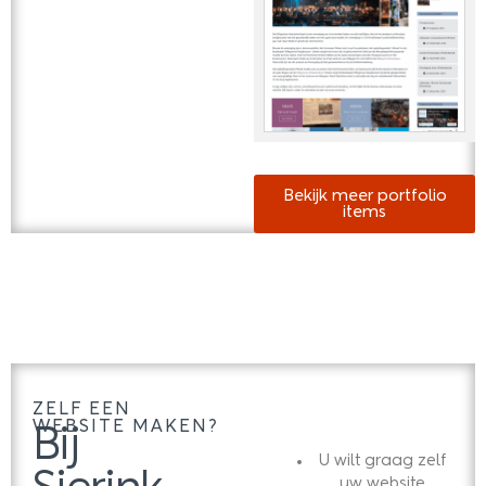
Bekijk meer portfolio
items
ZELF EEN
WEBSITE MAKEN?
Bij
U wilt graag zelf
uw website