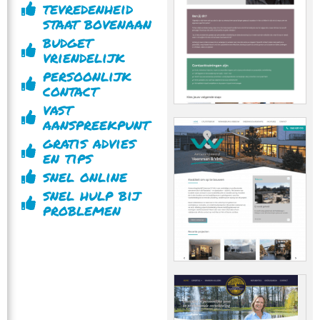
tevredenheid
staat bovenaan
budget
vriendelijk
persoonlijk
contact
vast
aanspreekpunt
gratis advies
en tips
snel online
snel hulp bij
problemen