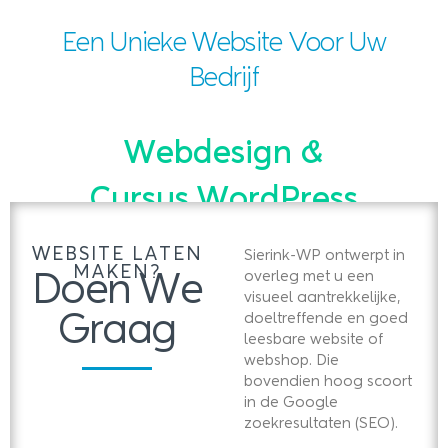
Een Unieke Website Voor Uw
Bedrijf
Webdesign &
Cursus WordPress
WEBSITE LATEN
Sierink-WP ontwerpt in
MAKEN?
Google
overleg met u een
Doen We
4.9
(69)
visueel aantrekkelijke,
Graag
doeltreffende en goed
leesbare website of
webshop. Die
bovendien hoog scoort
in de Google
zoekresultaten (SEO).