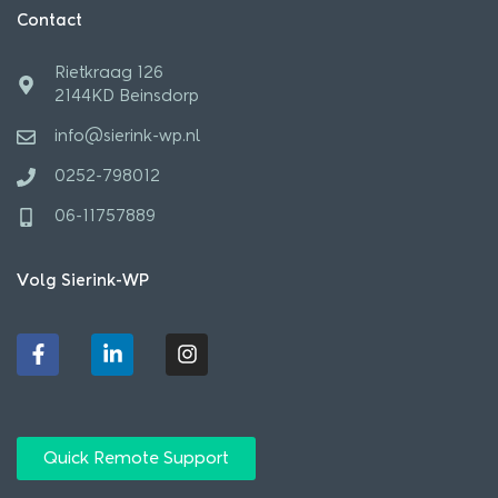
Contact
Rietkraag 126
2144KD Beinsdorp
info@sierink-wp.nl
0252-798012
06-11757889
Volg Sierink-WP
F
L
I
a
i
n
c
n
s
e
k
t
b
e
a
o
d
g
o
i
r
Quick Remote Support
k
n
a