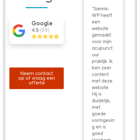
ag 
"Sierink-
"Volgde 
ber 
WP heeft 
de cursus 
er 
een 
WordPres
Google
me 
website 
s voor 
4.9
(69)
gemaakt 
ZZPers: 
res
voor mijn 
heel veel 
acupunct
bruikbare 
uur 
informatie, 
. 
praktijk. Ik 
tips en 
ben zeer 
adviezen! 
Neem contact
content 
Dit was 
op of vraag een
"
met deze 
zeker niet 
offerte
website. 
de laatste 
Hij is 
keer dat ik 
duidelijk, 
met 
Ba
met 
Sierink-WP 
Sti
goede 
in contact 
A
vormgevin
kom!!!"
An
g en is 
V
goed 
An