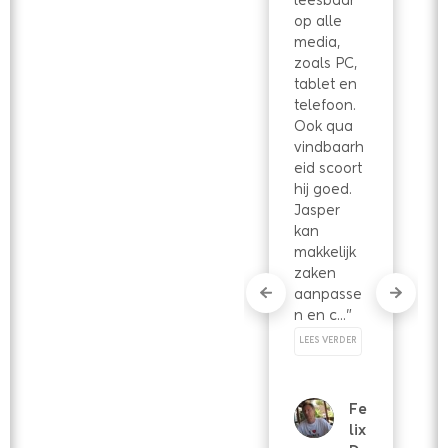
leesbaar 
A
O
op alle 
Al
Nd
media, 
St
In
zoals PC, 
E
O
tablet en 
De
PJ
telefoon. 
H
O
Ook qua 
Ull
U
vindbaarh
U
W
eid scoort 
FE
D
hij goed. 
ES
E
Jasper 
T
H
kan 
UL
makkelijk 
LU
Fa
zaken 
BE
ce
aanpasse
D
bo
n en c..." 
RI
ok
JF
LEES VERDER
rev
SF
ie
YS
w
IO
Fe
T
Lix
H