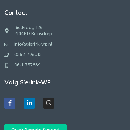
Contact
Rietkraag 126
2144KD Beinsdorp
info@sierink-wp.nl
0252-798012
06-11757889
Volg Sierink-WP
F
L
I
a
i
n
c
n
s
e
k
t
b
e
a
o
d
g