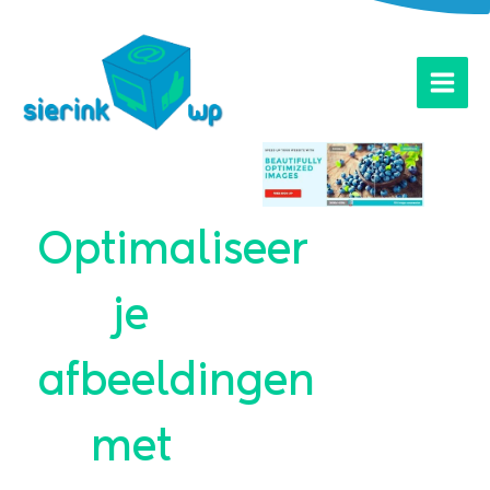
Ga
naar
de
inhoud
Optimaliseer
je
afbeeldingen
met