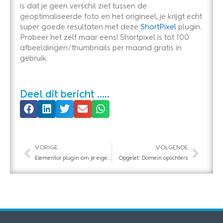
is dat je geen verschil ziet tussen de
geoptimaliseerde foto en het origineel, je krijgt echt
super goede resultaten met deze
ShortPixel
plugin.
Probeer het zelf maar eens! Shortpixel is tot 100
afbeeldingen/thumbnails per maand gratis in
gebruik.
Deel dit bericht .....
Vorige
Vol
VORIGE
VOLGENDE
Elementor plugin om je eigen website te maken
Opgelet: Domein oplichters