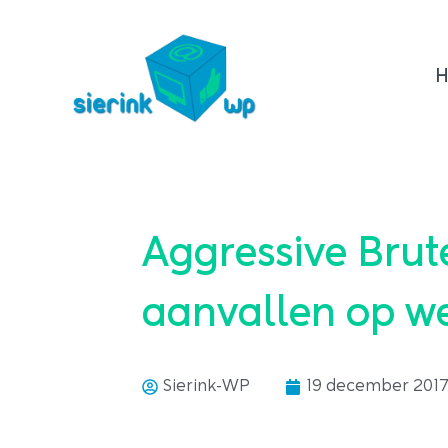
Ga
naar
de
inhoud
Aggressive Brut
aanvallen op we
Sierink-WP
19 december 201