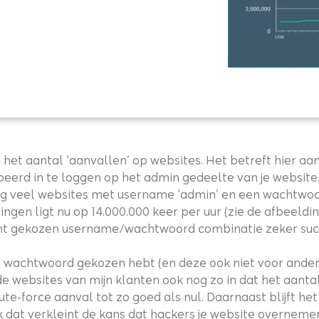
 het aantal ‘aanvallen’ op websites. Het betreft hier a
obeerd in te loggen op het admin gedeelte van je websit
 nog veel websites met username ‘admin’ en een wachtwoor
en ligt nu op 14.000.000 keer per uur (zie de afbeeldin
lecht gekozen username/wachtwoord combinatie zeker suc
 wachtwoord gekozen hebt (en deze ook niet voor andere 
k de websites van mijn klanten ook nog zo in dat het aant
e-force aanval tot zo goed als nul. Daarnaast blijft he
dat verkleint de kans dat hackers je website overnemen 