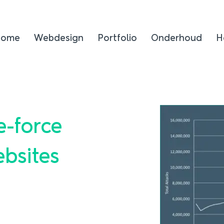
Home
Webdesign
Portfolio
Onderhoud
H
e-force
bsites
7