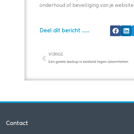
onderhoud of beveiliging van je websit
Deel dit bericht .....
Vorige
VORIGE
Een goede backup is bestand tegen calamiteiten
Contact