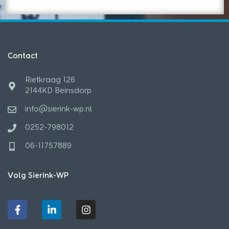
Contact
Rietkraag 126
2144KD Beinsdorp
info@sierink-wp.nl
0252-798012
06-11757889
Volg Sierink-WP
F
L
I
a
i
n
c
n
s
e
k
t